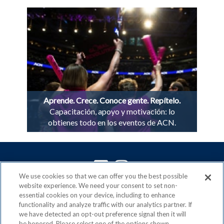
Aprende. Crece. Conoce gente. Repítelo.
Capacitación, apoyo y motivación: lo
obtienes todo en los eventos de ACN.
We use cookies so that we can offer you the best possible
website experience. We need your consent to set non-
ACN es un miembro orgulloso de la
Direct Selling
essential cookies on your device, including to enhance
Association
functionality and analyze traffic with our analytics partner. If
y signatario del
DSA Code of Ethics
we have detected an opt-out preference signal then it will
be honored. Please select one of the options shown.